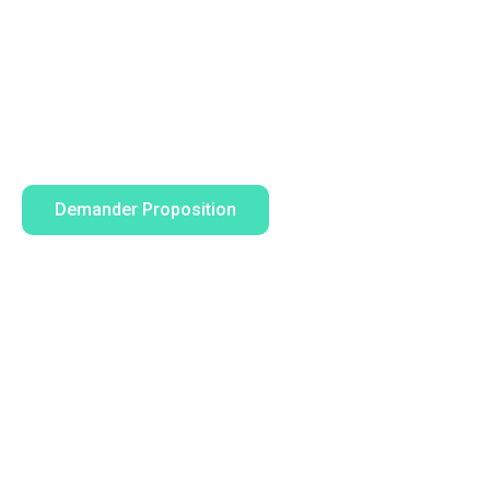
Nous ne baissons pas les bras alors que nos clients n’obtien
escomptés. La communication, la proximité, l’agilité et les rés
stratégie interne et ce sont eux qui font le succès des projets
Demander Proposition
Connaître Services