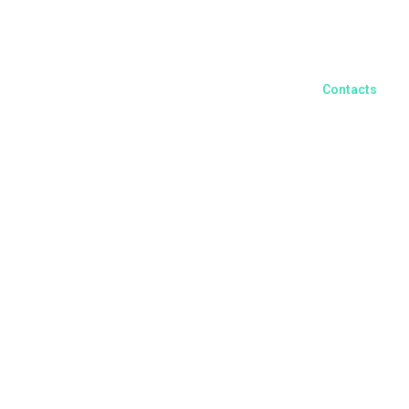
Français
Contacts
 et Clients
La Yourvoice
Recrutement